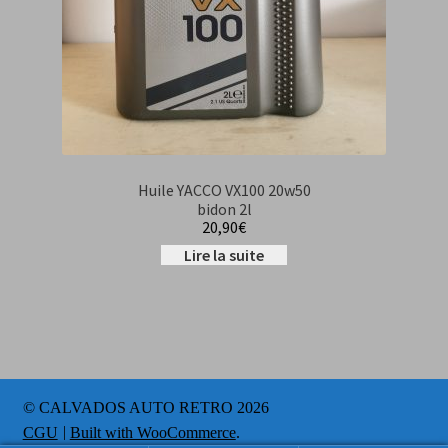
Huile YACCO VX100 20w50
bidon 2l
20,90
€
Lire la suite
© CALVADOS AUTO RETRO 2026
CGU
Built with WooCommerce
.