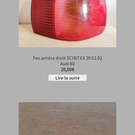
CGV
Feu arrière droit SCINTEX 29.51.02
Audi 80
20,00
€
Lire la suite