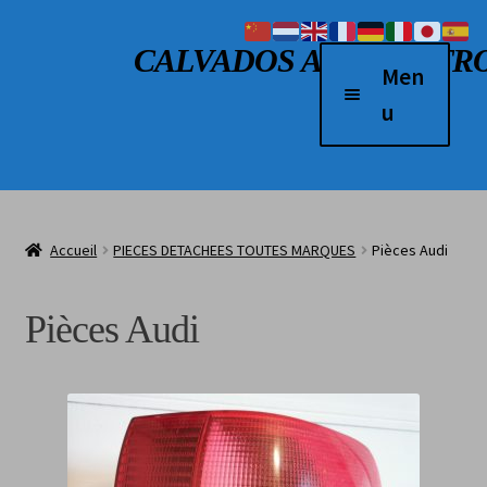
Aller à la navigation
Aller au contenu
CALVADOS AUTO RETR
Men
u
Accueil
Véhicules à vendre
Accueil
PIECES DETACHEES TOUTES MARQUES
Pièces Audi
2 Roues
Boutique
Pièces Audi
Véhicules vendus
L’atelier
Contact