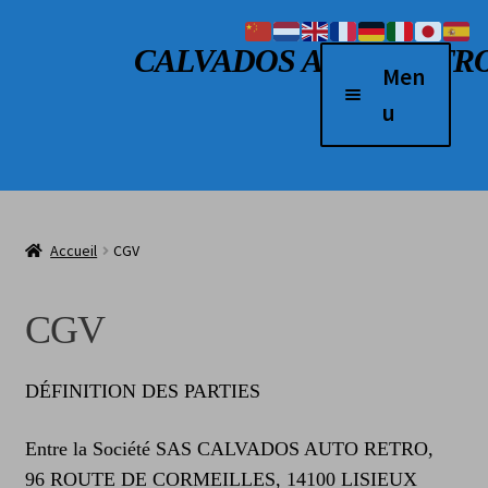
Aller à la navigation
Aller au contenu
CALVADOS AUTO RETR
Men
u
Accueil
Véhicules à vendre
Accueil
CGV
2 Roues
Boutique
CGV
Véhicules vendus
DÉFINITION DES PARTIES
L’atelier
Contact
Entre la Société SAS CALVADOS AUTO RETRO,
96 ROUTE DE CORMEILLES, 14100 LISIEUX