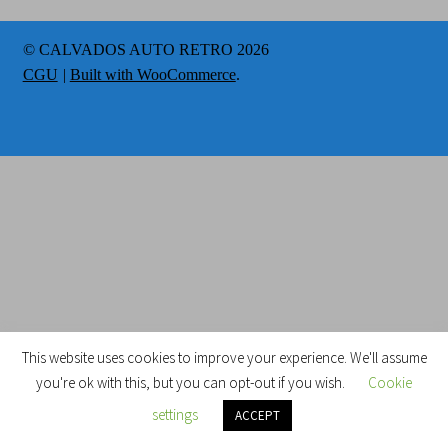
CGV
© CALVADOS AUTO RETRO 2026
CGU
Built with WooCommerce
.
This website uses cookies to improve your experience. We'll assume
you're ok with this, but you can opt-out if you wish.
Cookie
0
settings
ACCEPT
Recherche
Recherche
pour :