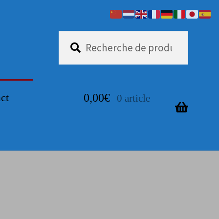
Recherche
Recherche
pour :
ct
0,00
€
0 article