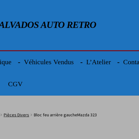
Aller à la navigation
Aller au contenu
ALVADOS AUTO RETRO
ique
Véhicules Vendus
L’Atelier
Conta
CGV
Pièces Divers
Bloc feu arrière gaucheMazda 323