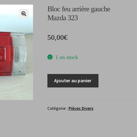
Bloc feu arrière gauche
Mazda 323
50,00
€
1 en stock
quantité
Ajouter au panier
de
Bloc
feu
arrière
Catégorie :
Pièces Divers
gaucheMazda
323