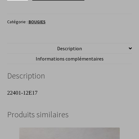
NGK
Spark
Plugs
Catégorie :
BOUGIES
Réf
BCPR7ES
Description
Informations complémentaires
Description
22401-12E17
Produits similaires