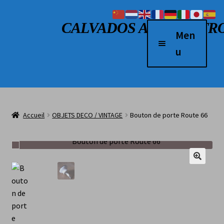
Aller à la navigation
Aller au contenu
CALVADOS AUTO RETR
Men
u
Accueil
Véhicules à vendre
Accueil
OBJETS DECO / VINTAGE
Bouton de porte Route 66
2 Roues
Boutique
Véhicules vendus
L’atelier
Contact