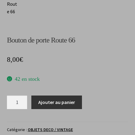
CGV
Bouton de porte Route 66
8,00
€
42 en stock
quantité
Ajouter au panier
de
Bouton
de
porte
Catégorie :
OBJETS DECO / VINTAGE