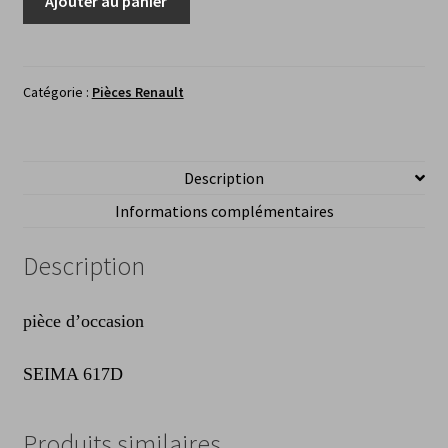
Ajouter au panier
de
Cabochon
feu
arrière
Catégorie :
Pièces Renault
droitRenault
16
Description
Informations complémentaires
Description
pièce d’occasion
SEIMA 617D
Produits similaires