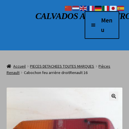
Aller à la navigation
Aller au contenu
CALVADOS AUTO RETR
Men
u
Accueil
Véhicules à vendre
Accueil
PIECES DETACHEES TOUTES MARQUES
Pièces
2 Roues
Renault
Cabochon feu arrière droitRenault 16
Boutique
Véhicules vendus
L’atelier
Contact