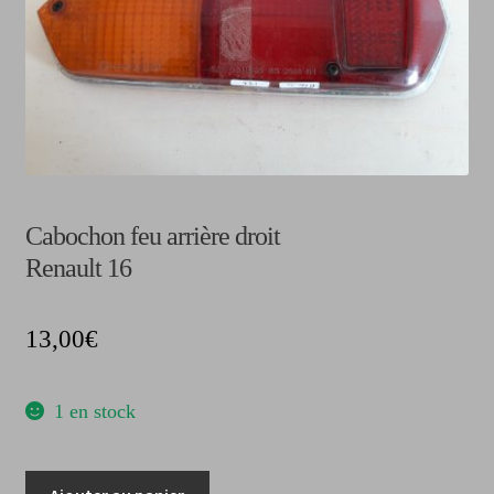
CGV
Cabochon feu arrière droit
Renault 16
13,00
€
1 en stock
quantité