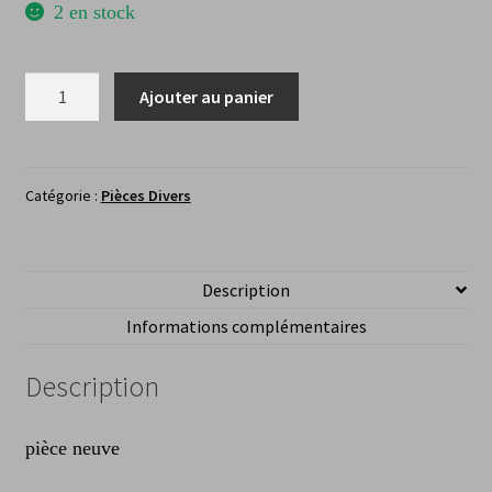
2 en stock
quantité
Ajouter au panier
de
Cabochon
voyant
bicoloreNEIMAN
Catégorie :
Pièces Divers
3013
Description
Informations complémentaires
Description
pièce neuve