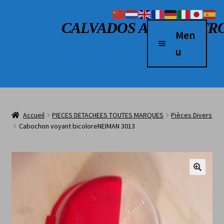
Aller à la navigation
Aller au contenu
CALVADOS AUTO RETR
Men
u
Accueil
Véhicules à vendre
Accueil
PIECES DETACHEES TOUTES MARQUES
Pièces Divers
2 Roues
Cabochon voyant bicoloreNEIMAN 3013
Boutique
Véhicules vendus
L’atelier
Contact