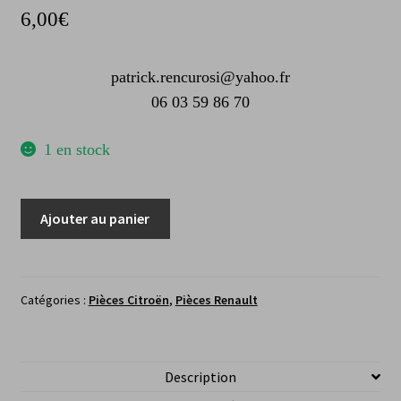
CGV
6,00
€
patrick.rencurosi@yahoo.fr
06 03 59 86 70
1 en stock
quantité
Ajouter au panier
de
Courroie
trapézoïdale
Citroen
Catégories :
Pièces Citroën
,
Pièces Renault
BX,
C25,
CX
Description
/