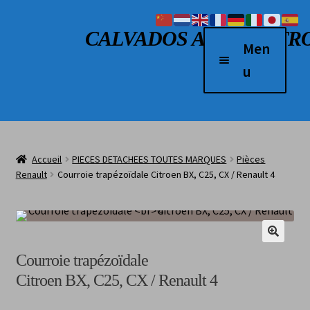
Aller à la navigation
Aller au contenu
CALVADOS AUTO RETR
Men
u
Accueil
Véhicules à vendre
Accueil
PIECES DETACHEES TOUTES MARQUES
Pièces
2 Roues
Renault
Courroie trapézoïdale Citroen BX, C25, CX / Renault 4
Boutique
Véhicules vendus
L’atelier
Courroie trapézoïdale
Citroen BX, C25, CX / Renault 4
Contact