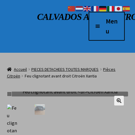
Aller à la navigation
Aller au contenu
CALVADOS AUTO RETR
Men
u
Accueil
Véhicules à vendre
Accueil
PIECES DETACHEES TOUTES MARQUES
Pièces
2 Roues
Citroën
Feu clignotant avant droit Citroën Xantia
Boutique
Véhicules vendus
L’atelier
Contact