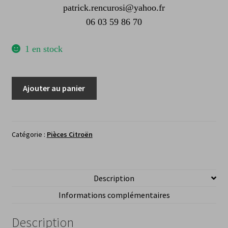
patrick.rencurosi@yahoo.fr
06 03 59 86 70
1 en stock
quantité
Ajouter au panier
de
Feu
clignotant
avant
Catégorie :
Pièces Citroën
droit
Citroën
Xantia
Description
Informations complémentaires
Description