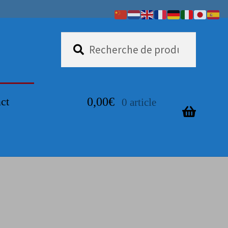
Recherche
Recherche
pour :
ct
0,00
€
0 article