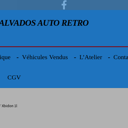
Facebook
Aller à la navigation
Aller au contenu
ALVADOS AUTO RETRO
ique
Véhicules Vendus
L’Atelier
Conta
CGV
 Xbidon 1l