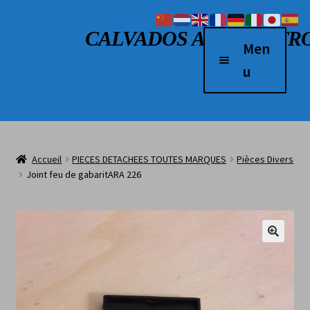
Aller à la navigation
Aller au contenu
CALVADOS AUTO RETR
Men
u
Accueil
Véhicules à vendre
Accueil
PIECES DETACHEES TOUTES MARQUES
Pièces Divers
2 Roues
Joint feu de gabaritARA 226
Boutique
Véhicules vendus
L’atelier
Contact