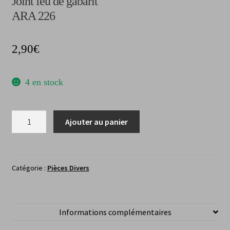
Joint feu de gabarit
ARA 226
2,90
€
4 en stock
quantité
Ajouter au panier
de
Joint
feu
de
Catégorie :
Pièces Divers
gabaritARA
226
Informations complémentaires