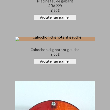
Platine feu de gabarit
ARA 229
7,90
€
Ajouter au panier
Cabochon clignotant gauche
3,00
€
Ajouter au panier