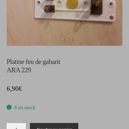
CGV
Platine feu de gabarit
ARA 229
6,90
€
4 en stock
quantité