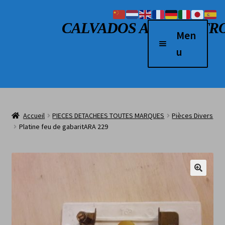
Aller à la navigation
Aller au contenu
CALVADOS AUTO RETR
Men
u
Accueil
Véhicules à vendre
Accueil
PIECES DETACHEES TOUTES MARQUES
Pièces Divers
2 Roues
Platine feu de gabaritARA 229
Boutique
Véhicules vendus
L’atelier
Contact