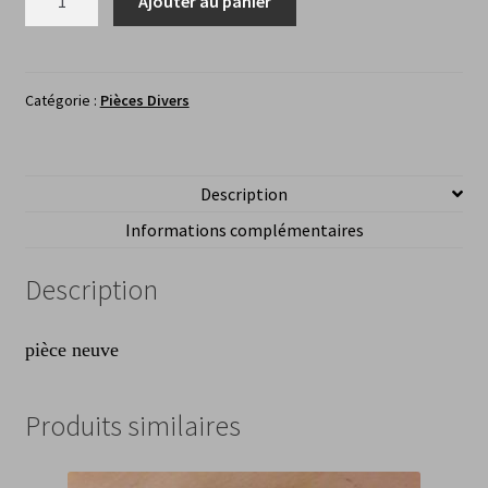
Ajouter au panier
de
Platine
feu
de
Catégorie :
Pièces Divers
gabaritARA
229
Description
Informations complémentaires
Description
pièce neuve
Produits similaires