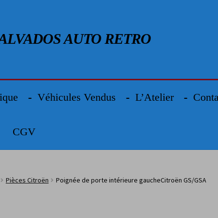
Aller à la navigation
Aller au contenu
ALVADOS AUTO RETRO
ique
Véhicules Vendus
L’Atelier
Conta
CGV
Pièces Citroën
Poignée de porte intérieure gaucheCitroën GS/GSA