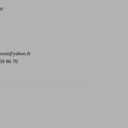
he
urosi@yahoo.fr
59 86 70