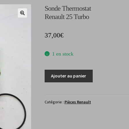
Sonde Thermostat
Renault 25 Turbo
37,00
€
1 en stock
quantité
Ajouter au panier
de
Sonde
ThermostatRenault
25
Catégorie :
Pièces Renault
Turbo