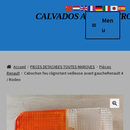
Aller à la navigation
Aller au contenu
CALVADOS AUTO RETR
Men
u
Accueil
Véhicules à vendre
Accueil
PIECES DETACHEES TOUTES MARQUES
Pièces
2 Roues
Renault
Cabochon feu clignotant veilleuse avant gaucheRenault 4
/ Rodeo
Boutique
Véhicules vendus
L’atelier
Contact