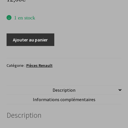
1 en stock
quantité
Ajouter au panier
de
Cabochon
feu
clignotant
Catégorie :
Pièces Renault
veilleuse
avant
gaucheRenault
Description
4
Informations complémentaires
/
Rodeo
Description