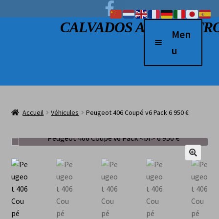
Facebook
Aller à la navigation
Aller au contenu
CALVADOS AUTO RETR
Men
u
Accueil
Véhicules à vendre
Accueil
Véhicules
Peugeot 406 Coupé v6 Pack 6 950 €
2 Roues
Boutique
Véhicules vendus
L’atelier
Contact