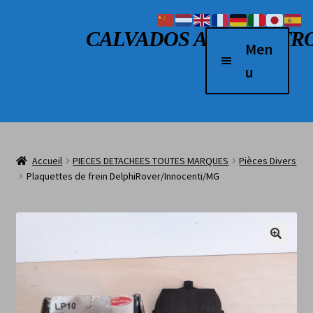
Aller à la navigation
Aller au contenu
CALVADOS AUTO RETR
Men
u
Accueil
Véhicules à vendre
Accueil
PIECES DETACHEES TOUTES MARQUES
Pièces Divers
2 Roues
Plaquettes de frein DelphiRover/Innocenti/MG
Boutique
Véhicules vendus
L’atelier
Contact