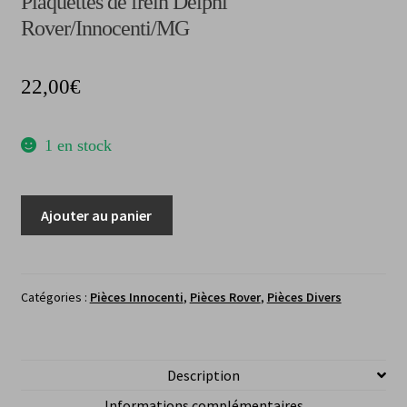
Plaquettes de frein Delphi
Rover/Innocenti/MG
22,00
€
1 en stock
quantité
Ajouter au panier
de
Plaquettes
de
frein
Catégories :
Pièces Innocenti
,
Pièces Rover
,
Pièces Divers
DelphiRover/Innocenti/MG
Description
Informations complémentaires