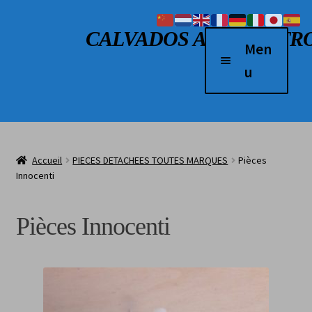
Aller à la navigation
Aller au contenu
CALVADOS AUTO RETR
Men
u
Accueil
Véhicules à vendre
Accueil
PIECES DETACHEES TOUTES MARQUES
Pièces
2 Roues
Innocenti
Boutique
Pièces Innocenti
Véhicules vendus
L’atelier
Contact