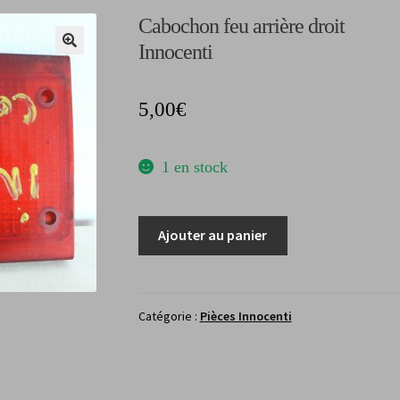
Cabochon feu arrière droit
Innocenti
5,00
€
1 en stock
quantité
Ajouter au panier
de
Cabochon
feu
arrière
Catégorie :
Pièces Innocenti
droitInnocenti