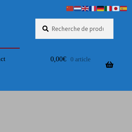
Recherche
Recherche
pour :
ct
0,00
€
0 article