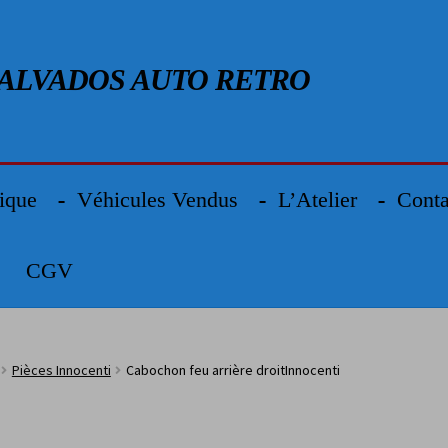
Aller à la navigation
Aller au contenu
ALVADOS AUTO RETRO
ique
Véhicules Vendus
L’Atelier
Conta
CGV
Pièces Innocenti
Cabochon feu arrière droitInnocenti